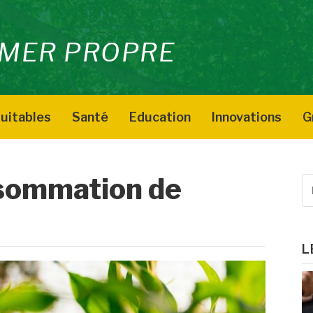
MER PROPRE
uitables
Santé
Education
Innovations
G
sommation de
R
p
:
L