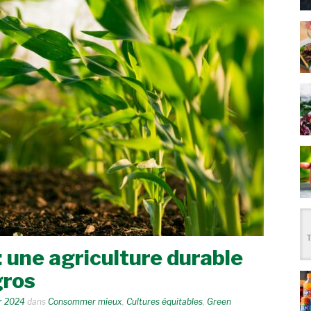
: une agriculture durable
gros
er 2024
dans
Consommer mieux
,
Cultures équitables
,
Green