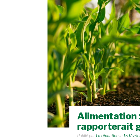
Alimentation 
rapporterait 
Publié par
La rédaction
le
15 févri