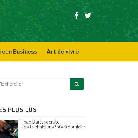
Facebook
Twitter
reen Business
Art de vivre
echerche
our
ES PLUS LUS
Fnac Darty recrute
des techniciens SAV à domicile