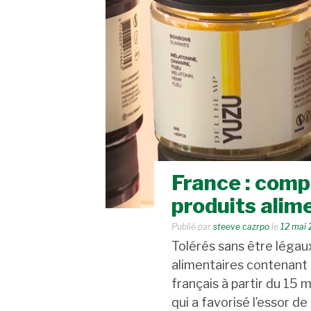
France : compr
produits alim
Publié par
steeve cazrpo
le
12 mai
Tolérés sans être légau
alimentaires contenant 
français à partir du 15 ma
qui a favorisé l’essor d