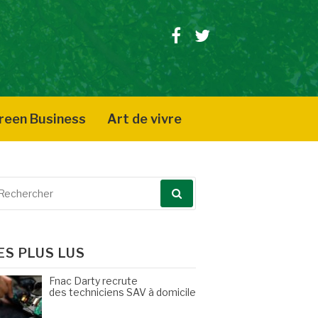
Facebook
Twitter
reen Business
Art de vivre
echerche
our
ES PLUS LUS
Fnac Darty recrute
des techniciens SAV à domicile