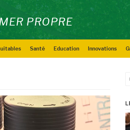
MER PROPRE
uitables
Santé
Education
Innovations
G
D
R
p
:
L