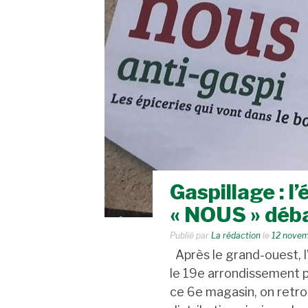
Gaspillage : l
« NOUS » déba
Publié par
La rédaction
le
12 novem
Après le grand-ouest, l
le 19e arrondissement p
ce 6e magasin, on retro