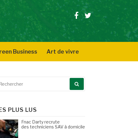
Facebook
Twitter
reen Business
Art de vivre
echerche
our
ES PLUS LUS
Fnac Darty recrute
des techniciens SAV à domicile