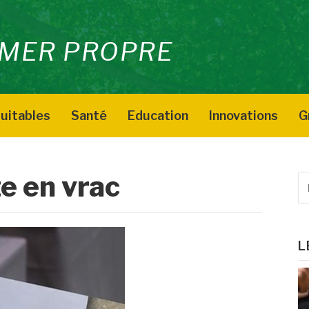
MER PROPRE
uitables
Santé
Education
Innovations
G
e en vrac
R
p
:
L